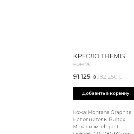
КРЕСЛО THEMIS
ROM1961
91 125
р.
182 250
р.
Добавить в корзину
Кожа: Montana Graphite
Наполнитель: Bultex
Механизм: eltgant
LxWxH: 120x100x97 mm