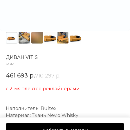
ДИВАН VITIS
ROM
461 693
р.
710 297
р.
с 2-мя электро реклайнерами
Наполнитель: Bultex
Материал: Ткань Nevio Whisky
Механизмы: elegant, zen, maxrelax