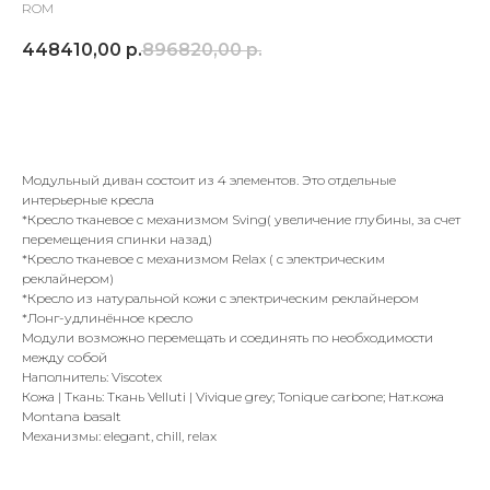
ROM
448410,00
р.
896820,00
р.
Добавить в корзину
Модульный диван состоит из 4 элементов. Это отдельные
интерьерные кресла
*Кресло тканевое с механизмом Sving( увеличение глубины, за счет
перемещения спинки назад)
*Кресло тканевое с механизмом Relax ( с электрическим
реклайнером)
*Кресло из натуральной кожи с электрическим реклайнером
*Лонг-удлинённое кресло
Модули возможно перемещать и соединять по необходимости
между собой
Наполнитель: Viscotex
Кожа | Ткань: Ткань Velluti | Vivique grey; Tonique carbone; Нат.кожа
Montana basalt
Механизмы: elegant, chill, relax