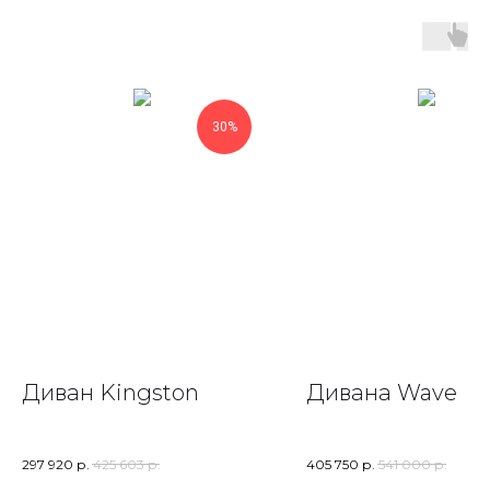
30%
Диван Kingston
Дивана Wave
297 920
р.
425 603
р.
405 750
р.
541 000
р.