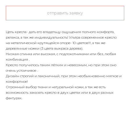
отправить заявку
Цель кресла- дать его владельцу ощущения полного комфорта,
релакса, а так же индивидуальность! Ультра современное кресло
на металлической крутящейся опоре- 10 цветов!!!, а так же
деревянные ножки (3 цвета выкраса дерева).
Низкая спинка или высокая, с подлокотниками или без, любая
комбинация .
Кресло получилось таким лёгким и невесомым, но при этом оно
очень устоичивое .
Дизайн строгий и лаконичный, при этом необыкновенно мягкое и
комфортное!
Огромный выбор ткани и натуральной кожи, а так же есть
возможность заказать кресло в двух цветах или в двух разных
фактурах.